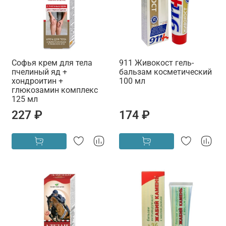
Софья крем для тела
911 Живокост гель-
пчелиный яд +
бальзам косметический
хондроитин +
100 мл
глюкозамин комплекс
125 мл
227 ₽
174 ₽