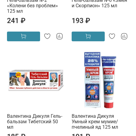
Гель-бальзам №2
Гель-бальзам №6 «Змея
«Колени без проблем»
и Скорпион» 125 мл
125 мл
241 ₽
193 ₽
Валентина Дикуля Гель-
Валентина Дикуля
бальзам Тибетский 50
Умный крем мумие/
мл
пчелиный яд 125 мл