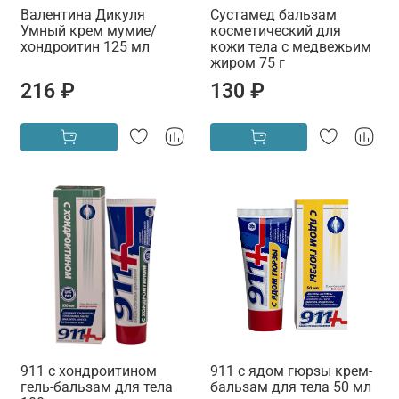
Валентина Дикуля
Сустамед бальзам
Умный крем мумие/
косметический для
хондроитин 125 мл
кожи тела с медвежьим
жиром 75 г
216 ₽
130 ₽
911 с хондроитином
911 с ядом гюрзы крем-
гель-бальзам для тела
бальзам для тела 50 мл