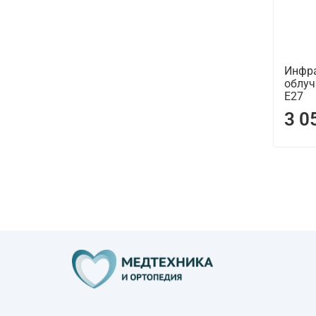
Инфр
облуч
Е27
3 0