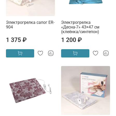
Электрогрелка сапог ER-
Электрогрелка
904
«Десна-7» 43×47 см
(клеёнка/синтепон)
1 375 ₽
1 200 ₽