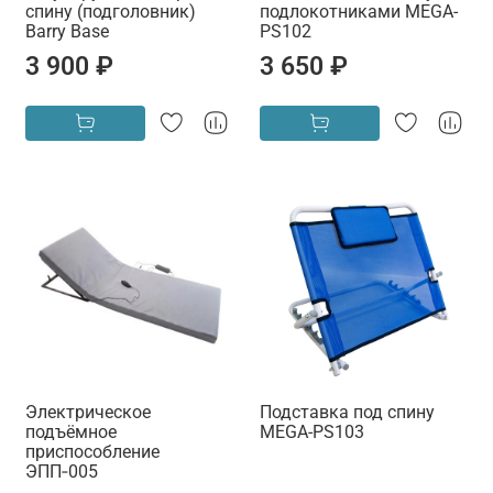
спину (подголовник)
подлокотниками MEGA-
Barry Base
PS102
3 900 ₽
3 650 ₽
Электрическое
Подставка под спину
подъёмное
MEGA-PS103
приспособление
ЭПП‑005