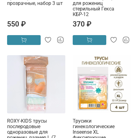
прозрачные, набор 3 шт
для рожениц
стерильный Гекса
КБР-12
550 ₽
370 ₽
ROXY-KIDS трусы
Трусики
послеродовые
гинекологические
одноразовые для
Inseense XL
рожениц, размер L (7
фиксирующие,