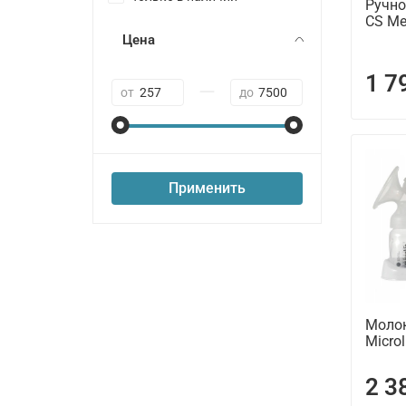
Ручно
CS Me
Цена
1 7
—
от
до
Применить
Молок
Microl
2 3