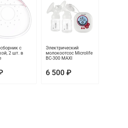
сборник с
Электрический
ой, 2 шт. в
молокоотсос Microlife
е
BC-300 MAXI
₽
6 500 ₽