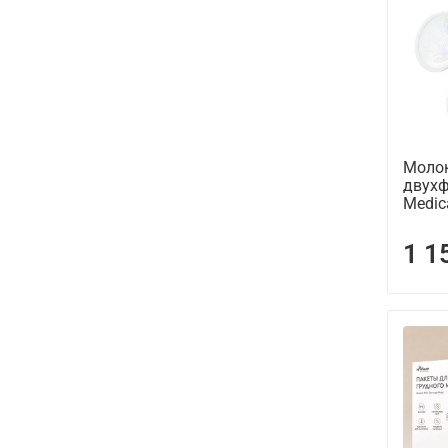
Молок
двух
Medic
1 1