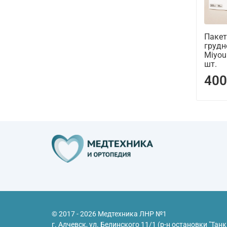
Пакет
грудн
Miyou
шт.
400
© 2017 - 2026 Медтехника ЛНР №1
г. Алчевск, ул. Белинского 11/1 (р-н остановки "Танк