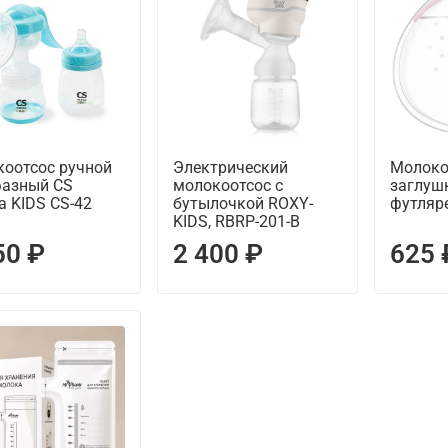
оотсос ручной
Электрический
Молоко
фазный CS
молокоотсос с
заглушк
a KIDS CS-42
бутылочкой ROXY-
футляр
KIDS, RBRP-201-B
50 ₽
2 400 ₽
625 