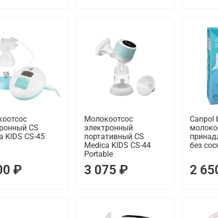
коотсос
Молокоотсос
Canpol 
ронный CS
электронный
молоко
a KIDS CS-45
портативный CS
принад
Medica KIDS CS-44
без сос
Portable
00 ₽
3 075 ₽
2 65