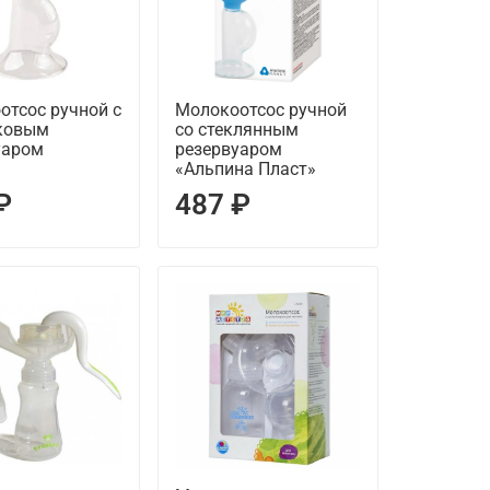
отсос ручной с
Молокоотсос ручной
ковым
со стеклянным
уаром
резервуаром
«Альпина Пласт»
₽
487 ₽