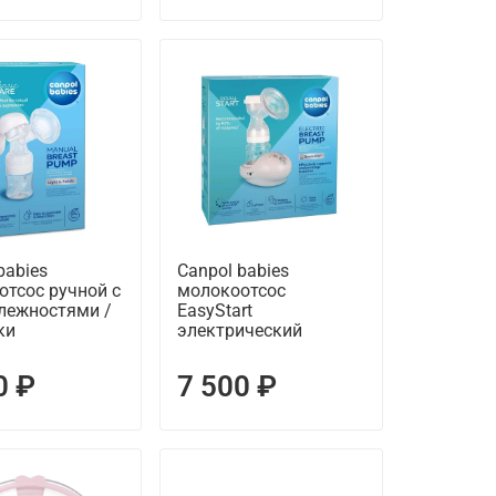
babies
Canpol babies
отсос ручной с
молокоотсос
лежностями /
EasyStart
ки
электрический
0 ₽
7 500 ₽