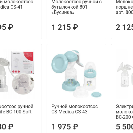
й молокоотсос
Молокоотсос ручной с
Молоко
dica CS-41
бутылочкой 801
поршне
«Бусинка»
арт. 80
95 ₽
1 215 ₽
2 12
оотсос ручной
Ручной молокоотсос
Электр
ife BC 100 Soft
CS Medica CS-43
молокоо
BC-200
80 ₽
1 975 ₽
5 50