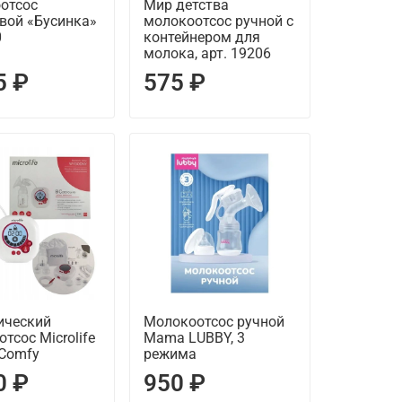
отсос
Мир детства
вой «Бусинка»
молокоотсос ручной с
0
контейнером для
молока, арт. 19206
5 ₽
575 ₽
ический
Молокоотсос ручной
тсос Microlife
Mama LUBBY, 3
 Comfy
режима
0 ₽
950 ₽