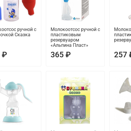
оотсос ручной с
Молокоотсос ручной с
Молоко
очкой Сказка
пластиковым
пласти
резервуаром
резерв
«Альпина Пласт»
 ₽
365 ₽
257 