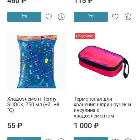
460 ₽
115 ₽
Предзаказ
Хладоэлемент Termy
Термопенал для
SHOCK, 750 мл (+2…+8
хранения шприц-ручек и
°C)
инсулина с
хладоэлементом
55 ₽
1 000 ₽