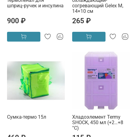
термопенал для
охлаждающий-
шприц‑ручек и инсулина
согревающий Gelex M,
14×10 см
900 ₽
265 ₽
Сумка-термо 15л
Хладоэлемент Termy
SHOCK, 450 мл (+2…+8
°C)