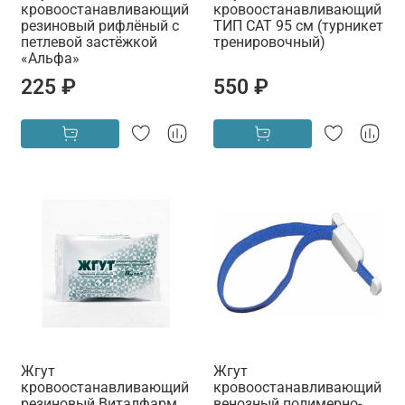
кровоостанавливающий
кровоостанавливающий
резиновый рифлёный с
ТИП CAT 95 см (турникет
петлевой застёжкой
тренировочный)
«Альфа»
225 ₽
550 ₽
Жгут
Жгут
кровоостанавливающий
кровоостанавливающий
резиновый Виталфарм
венозный полимерно-