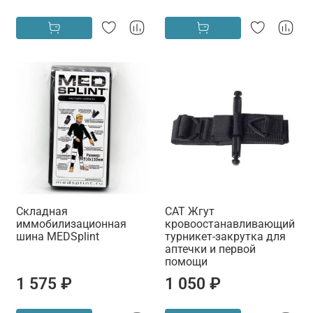
Складная
CAT Жгут
иммобилизационная
кровоостанавливающий
шина MEDSplint
турникет-закрутка для
аптечки и первой
помощи
1 575 ₽
1 050 ₽