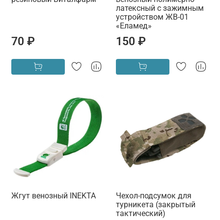
латексный с зажимным
устройством ЖВ-01
«Еламед»
70 ₽
150 ₽
Жгут венозный INEKTA
Чехол-подсумок для
турникета (закрытый
тактический)