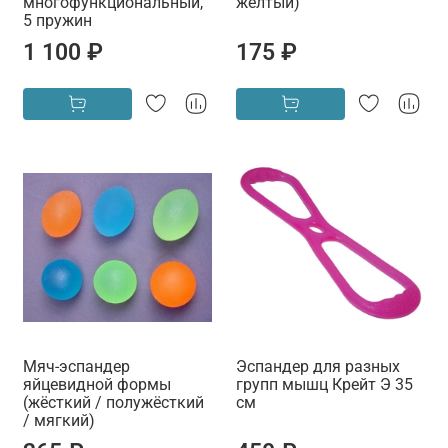
многофункциональный,
жёлтый)
5 пружин
1 100 ₽
175 ₽
Мяч-эспандер
Эспандер для разных
яйцевидной формы
групп мышц Крейт Э 35
(жёсткий / полужёсткий
см
/ мягкий)