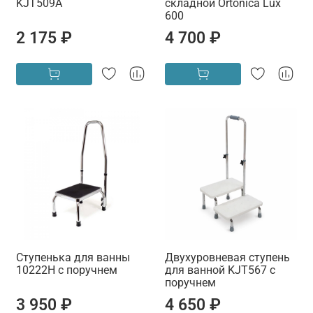
KJT509A
складной Ortonica Lux
600
2 175 ₽
4 700 ₽
Ступенька для ванны
Двухуровневая ступень
10222H с поручнем
для ванной KJT567 с
поручнем
3 950 ₽
4 650 ₽