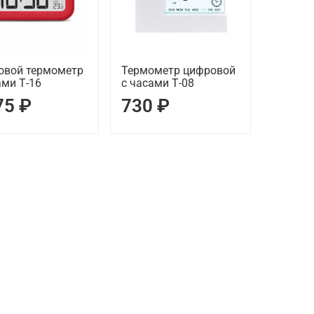
овой термометр
Термометр цифровой
ами Т-16
с часами Т-08
75 ₽
730 ₽