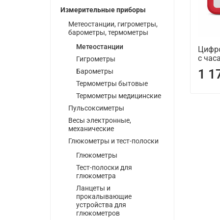
Измерительные приборы
Метеостанции, гигрометры,
барометры, термометры
Метеостанции
Цифр
с час
Гигрометры
1 1
Барометры
Термометры бытовые
Термометры медицинские
Пульсоксиметры
Весы электронные,
механические
Глюкометры и тест-полоски
Глюкометры
Тест-полоски для
глюкометра
Ланцеты и
прокалывающие
устройства для
глюкометров