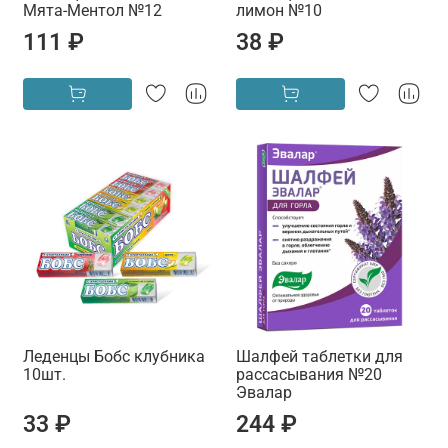
Мята-Ментол №12
лимон №10
111 ₽
38 ₽
Леденцы Бобс клубника
Шалфей таблетки для
10шт.
рассасывания №20
Эвалар
33 ₽
244 ₽