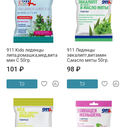
911 Kids леденцы
911 Леденцы
липа,ромашка,мед,вита
эвкалипт,витамин
мин С 50гр.
С,масло мяты 50гр.
101 ₽
98 ₽