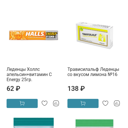
Леденцы Холлс
Трависилальф Леденцы
апельсин+витамин С
со вкусом лимона №16
Energy 25гр.
62 ₽
138 ₽