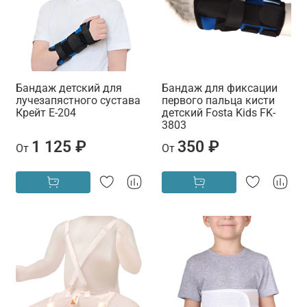
Бандаж детский для
Бандаж для фиксации
лучезапястного сустава
первого пальца кисти
Крейт Е-204
детский Fosta Kids FK-
3803
1 125 ₽
350 ₽
От
От