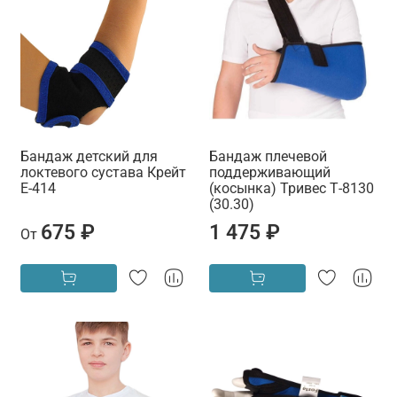
Бандаж детский для
Бандаж плечевой
локтевого сустава Крейт
поддерживающий
Е-414
(косынка) Тривес Т-8130
(30.30)
675 ₽
1 475 ₽
От