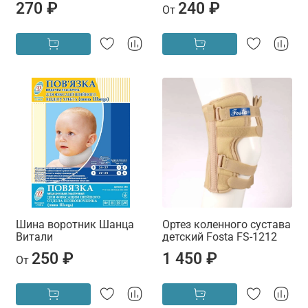
270 ₽
240 ₽
От
Шина воротник Шанца
Ортез коленного сустава
Витали
детский Fosta FS-1212
250 ₽
1 450 ₽
От