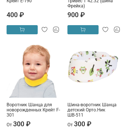
Крейт Е-190
Тривес Т 42.32 (шина
Фрейка)
400 ₽
900 ₽
Воротник Шанца для
Шина-воротник Шанца
новорожденных Крейт F-
детский Орто.Ник
301
ШВ-511
300 ₽
300 ₽
От
От