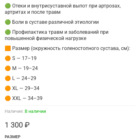
🟢 Отеки и внутрисуставной выпот при артрозах,
артритах и после травм
🟢 Боли в суставе различной этиологии
🟢 Профилактика травм и заболеваний при
повышенной физической нагрузке
🟧 Размер (окружность голеностопного сустава, см):
🟠 S — 17–19
🟠 M — 19–24
🟠 L — 24–29
🟠 XL — 29–34
🟠 XXL — 34–39
Наличие:
В наличии
1 300 ₽
РАЗМЕР