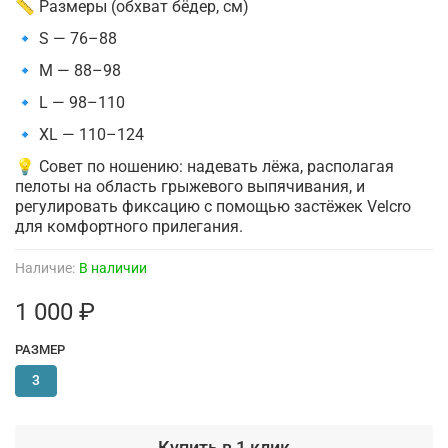
📏 Размеры (обхват бёдер, см)
🔹 S — 76–88
🔹 M — 88–98
🔹 L — 98–110
🔹 XL — 110–124
💡 Совет по ношению: надевать лёжа, располагая
пелоты на область грыжевого выпячивания, и
регулировать фиксацию с помощью застёжек Velcro
для комфортного прилегания.
Наличие:
В наличии
1 000 ₽
РАЗМЕР
3
Купить в 1 клик