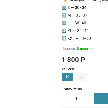
1️⃣ S — 30–34
2️⃣ M — 33–37
3️⃣ L — 36–40
4️⃣ XL — 39–44
5️⃣ XXL — 43–50
Наличие:
В наличии
1 800 ₽
РАЗМЕР
M
L
КОЛИЧЕСТВО