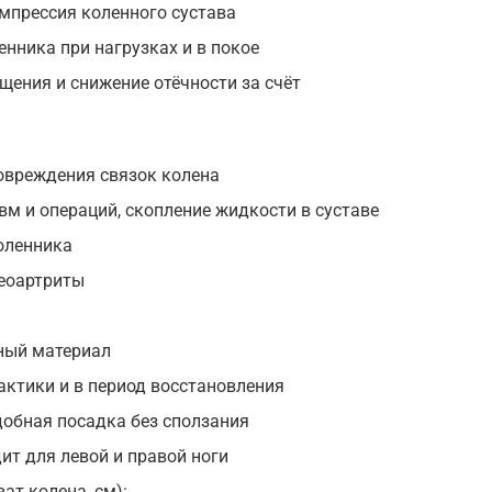
мпрессия коленного сустава
нника при нагрузках и в покое
ения и снижение отёчности за счёт
овреждения связок колена
вм и операций, скопление жидкости в суставе
оленника
теоартриты
ный материал
актики и в период восстановления
добная посадка без сползания
ит для левой и правой ноги
ат колена, см):