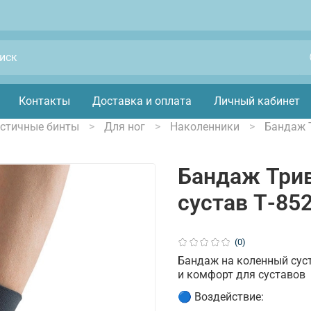
Контакты
Доставка и оплата
Личный кабинет
астичные бинты
Для ног
Наколенники
Бандаж Т
Бандаж Трив
сустав Т-852
(0)
Бандаж на коленный суст
и комфорт для суставов
🔵 Воздействие: