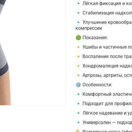
🔹 Лёгкая фиксация и ко
🔹 Стабилизация надколе
🔹 Улучшение кровообращ
компрессии
🟢 Показания:
🔸 Ушибы и частичные п
🔸 Воспаления после тра
🔸 Хондромаляция надк
🔸 Артрозы, артриты, ос
⚙ Особенности:
🔹 Комфортный эластич
🔹 Подходит для профил
🔹 Лёгкое надевание и у
🔹 Универсален — подход
📏 Размерная сетка (обхв