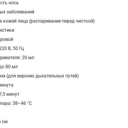
сть носа
ых заболеваний
а кожей лица (распаривание перед чисткой)
истики
аровой
20 В, 50 Гц
ревателя: 20 мл
до 80 мл
мкм (для верхних дыхательных путей)
минута
7,5 минут
пара: 38–46 °C
6 см