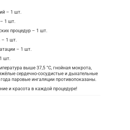
й – 1 шт.
– 1 шт.
ких процедур – 1 шт.
 – 1 шт.
атации – 1 шт.
1 шт.
мпература выше 37,5 °C, гнойная мокрота,
тяжёлые сердечно-сосудистые и дыхательные
 года паровые ингаляции противопоказаны.
ие и красота в каждой процедуре!