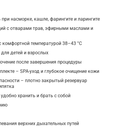
при насморке, кашле, фарингите и ларингите
ций с отварами трав, эфирными маслами и
с комфортной температурой 38–43 °С
 для детей и взрослых
ючение после завершения процедуры
плекте – SPA-уход и глубокое очищение кожи
пасности – плотно закрытый резервуар
ипятка
 удобно хранить и брать с собой
нию
левания верхних дыхательных путей