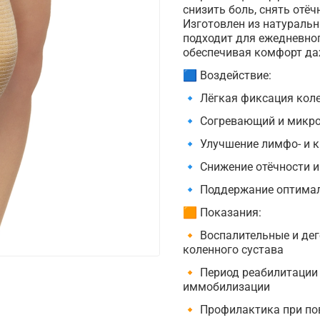
снизить боль, снять отё
Изготовлен из натураль
подходит для ежедневног
обеспечивая комфорт даж
🟦 Воздействие:
🔹 Лёгкая фиксация коле
🔹 Согревающий и микр
🔹 Улучшение лимфо- и 
🔹 Снижение отёчности и
🔹 Поддержание оптимал
🟧 Показания:
🔸 Воспалительные и де
коленного сустава
🔸 Период реабилитации 
иммобилизации
🔸 Профилактика при по