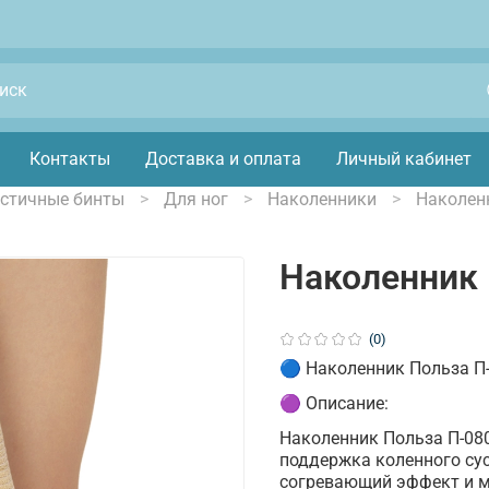
Контакты
Доставка и оплата
Личный кабинет
астичные бинты
Для ног
Наколенники
Наколен
Наколенник 
(0)
🔵 Наколенник Польза П
🟣 Описание:
Наколенник Польза П-08
поддержка коленного сус
согревающий эффект и м