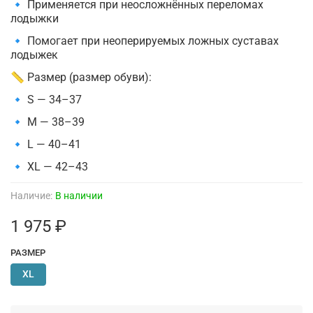
🔹 Применяется при неосложнённых переломах
лодыжки
🔹 Помогает при неоперируемых ложных суставах
лодыжек
📏 Размер (размер обуви):
🔹 S — 34–37
🔹 M — 38–39
🔹 L — 40–41
🔹 XL — 42–43
Наличие:
В наличии
1 975 ₽
РАЗМЕР
XL