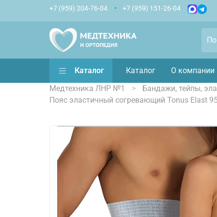
+7 (959) 204-76-04
+7 (959) 151-26-04
Каталог
Каталог
О компании
Медтехника ЛНР №1
Бандажи, тейпы, эл
Пояс эластичный согревающий Tonus Elast 9