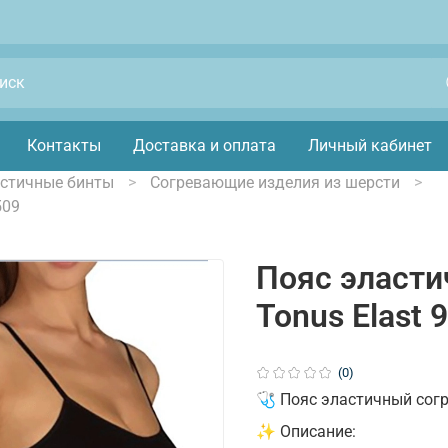
Контакты
Доставка и оплата
Личный кабинет
астичные бинты
Согревающие изделия из шерсти
509
Пояс эласт
Tonus Elast 
(0)
🩺 Пояс эластичный согр
✨ Описание: