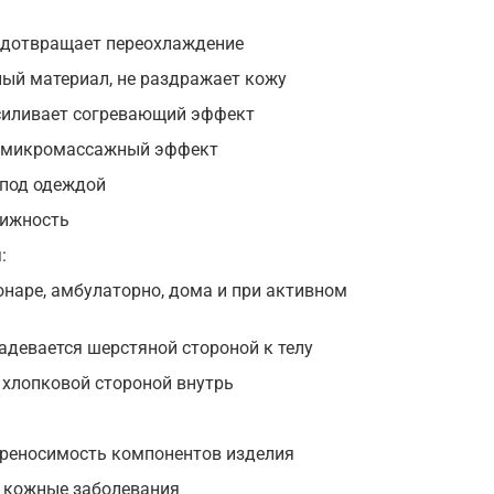
редотвращает переохлаждение
й материал, не раздражает кожу
силивает согревающий эффект
— микромассажный эффект
 под одеждой
вижность
:
онаре, амбулаторно, дома и при активном
адевается шерстяной стороной к телу
хлопковой стороной внутрь
реносимость компонентов изделия
 кожные заболевания