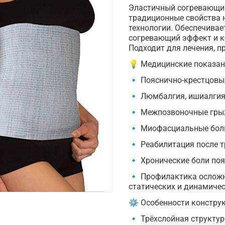
Эластичный согревающий 
традиционные свойства 
технологии. Обеспечива
согревающий эффект и к
Подходит для лечения, п
💡 Медицинские показан
🔹 Пояснично-крестцовы
🔹 Люмбалгия, ишиалги
🔹 Межпозвоночные гры
🔹 Миофасциальные боли
🔹 Реабилитация после т
🔹 Хронические боли поя
🔹 Профилактика осложн
статических и динамичес
⚙ Особенности конструк
🔹 Трёхслойная структур