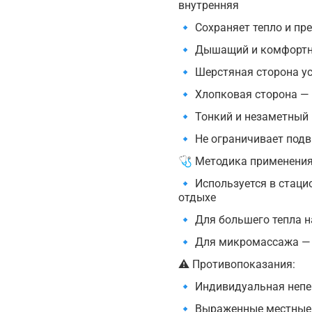
внутренняя
🔹 Сохраняет тепло и п
🔹 Дышащий и комфортны
🔹 Шерстяная сторона у
🔹 Хлопковая сторона 
🔹 Тонкий и незаметный
🔹 Не ограничивает под
🩺 Методика применения
🔹 Используется в стаци
отдыхе
🔹 Для большего тепла н
🔹 Для микромассажа — 
⚠ Противопоказания:
🔹 Индивидуальная непе
🔹 Выраженные местные