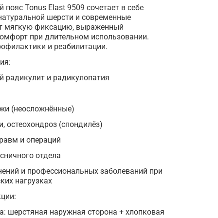
пояс Tonus Elast 9509 сочетает в себе
натуральной шерсти и современные
ет мягкую фиксацию, выраженный
омфорт при длительном использовании.
рофилактики и реабилитации.
ия:
й радикулит и радикулопатия
я
жи (неосложнённые)
, остеохондроз (спондилёз)
равм и операций
сничного отдела
ений и профессиональных заболеваний при
ких нагрузках
ции:
а: шерстяная наружная сторона + хлопковая