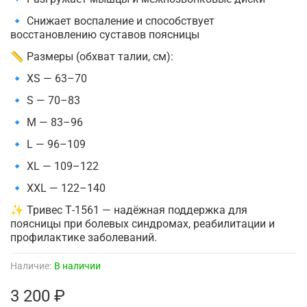
🔹 Снижает воспаление и способствует
восстановлению суставов поясницы
📏 Размеры (обхват талии, см):
🔹 XS — 63–70
🔹 S — 70–83
🔹 M — 83–96
🔹 L — 96–109
🔹 XL — 109–122
🔹 XXL — 122–140
✨ Тривес Т-1561 — надёжная поддержка для
поясницы при болевых синдромах, реабилитации и
профилактике заболеваний.
Наличие:
В наличии
3 200 ₽