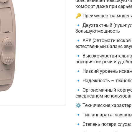
обеспечивает высокую чё
комфорт даже при серьё
🔑 Преимущества модели
🔹 Двухтактный (пуш-пу
большую мощность
🔹 АРУ (автоматическая 
естественный баланс зву
🔹 Высокочувствительна
восприятие речи и удобс
🔹 Низкий уровень иска
🔹 Надёжность – технол
🔹 Эргономичный корпус
ежедневном использова
⚙ Технические характер
🔹 Тип аппарата: заушн
🔹 Степень потери слуха: 