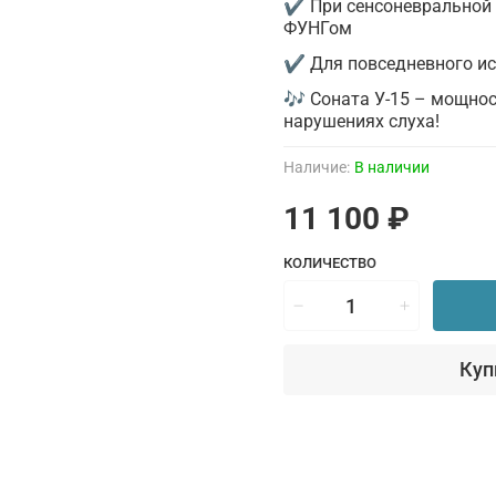
✔ При сенсоневральной и
ФУНГом
✔ Для повседневного ис
🎶 Соната У-15 – мощнос
нарушениях слуха!
Наличие:
В наличии
11 100 ₽
КОЛИЧЕСТВО
Куп