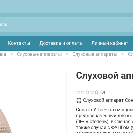
Контакты
Доставка и оплата
Личный кабинет
ика
Слуховые аппараты
Слуховые аппараты
Сл
Слуховой ап
(0)
🎧 Слуховой аппарат Сон
Соната У-15 – это мощн
предназначенный для ком
(III–IV степень), включа
также случаи с ФУНГом (