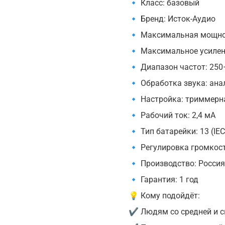
🔹 Класс: базовый
🔹 Бренд: Исток-Аудио
🔹 Максимальная мощнос
🔹 Максимальное усилен
🔹 Диапазон частот: 250
🔹 Обработка звука: ана
🔹 Настройка: триммерн
🔹 Рабочий ток: 2,4 мА
🔹 Тип батарейки: 13 (IE
🔹 Регулировка громкос
🔹 Производство: Россия
🔹 Гарантия: 1 год
💡 Кому подойдёт:
✔ Людям со средней и сил