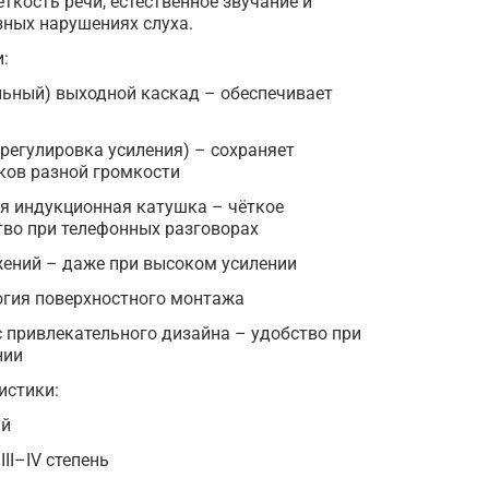
ткость речи, естественное звучание и
зных нарушениях слуха.
:
льный) выходной каскад – обеспечивает
регулировка усиления) – сохраняет
ков разной громкости
я индукционная катушка – чёткое
тво при телефонных разговорах
жений – даже при высоком усилении
огия поверхностного монтажа
 привлекательного дизайна – удобство при
нии
истики:
ый
III–IV степень