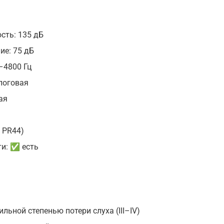
ть: 135 дБ
ие: 75 дБ
–4800 Гц
логовая
ая
C PR44)
ти: ✅ есть
ьной степенью потери слуха (III–IV)