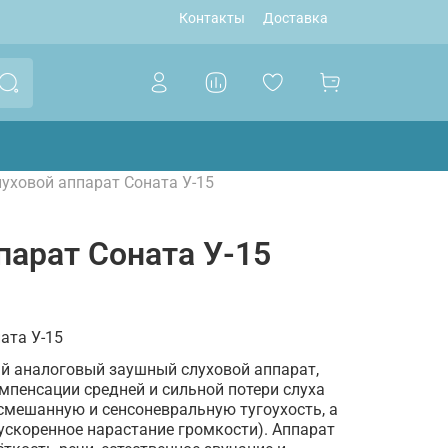
Контакты
Доставка
уховой аппарат Соната У-15
парат Соната У-15
ата У-15
ый аналоговый заушный слуховой аппарат,
пенсации средней и сильной потери слуха
я смешанную и сенсоневральную тугоухость, а
ускоренное нарастание громкости). Аппарат