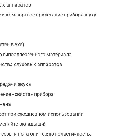
ых аппаратов
 и комфортное прилегание прибора к уху
тен в ухе)
о гипоаллергенного материала
нства слуховых аппаратов
редачи звука
ение «свиста» прибора
амена
рт при ежедневном использовании
 меняйте вкладыши!
серы и пота они теряют эластичность,